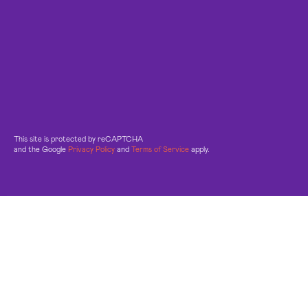
This site is protected by reCAPTCHA
and the Google
Privacy Policy
and
Terms of Service
apply.