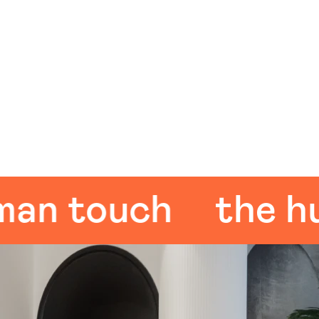
 touch
the huma