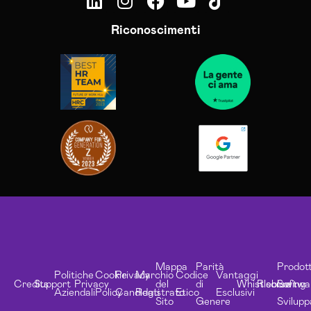
Riconoscimenti
Mappa
Parità
Prodott
Politiche
Cookie
Privacy
Marchio
Codice
Vantaggi
Credits
Support
Privacy
del
di
Whistleblowing
Risorse
Softwa
Aziendali
Policy
Candidati
Registrato
Etico
Esclusivi
Sito
Genere
Svilupp