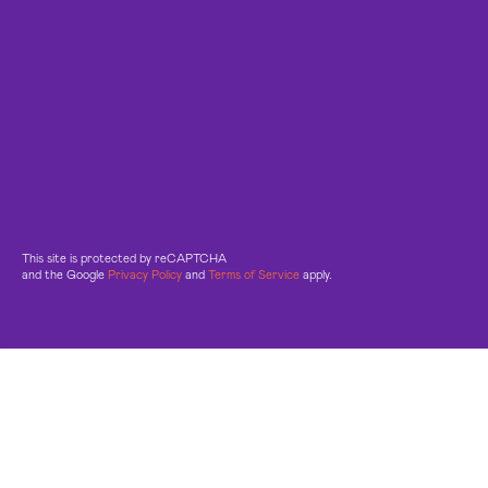
This site is protected by reCAPTCHA
and the Google
Privacy Policy
and
Terms of Service
apply.