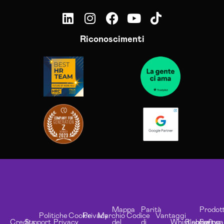
Riconoscimenti
Mappa
Parità
Prodott
Politiche
Cookie
Privacy
Marchio
Codice
Vantaggi
Credits
Support
Privacy
del
di
Whistleblowing
Risorse
Softwa