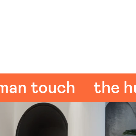
 touch
the huma