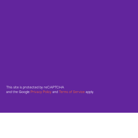
This site is protected by reCAPTCHA
and the Google
Privacy Policy
and
Terms of Service
apply.