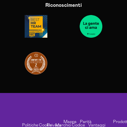
Riconoscimenti
Mappa
Parità
Prodott
Politiche
Cookie
Privacy
Marchio
Codice
Vantaggi
Credits
Support
Privacy
del
di
Whistleblowing
Risorse
Softwa
Aziendali
Policy
Candidati
Registrato
Etico
Esclusivi
Sito
Genere
Svilupp