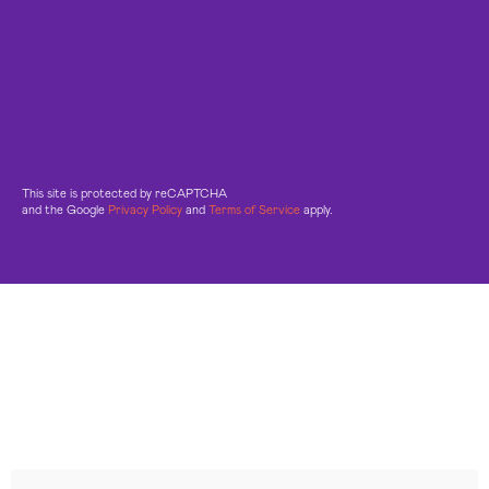
This site is protected by reCAPTCHA
and the Google
Privacy Policy
and
Terms of Service
apply.
Leggi le altre recensioni