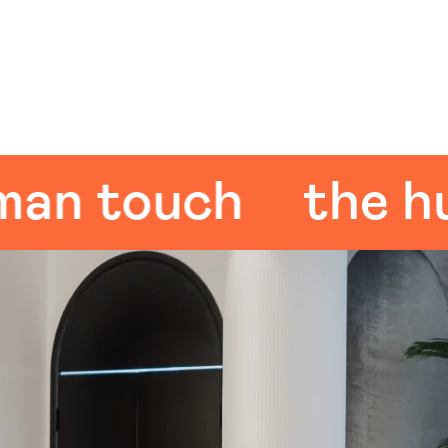
touch
the huma