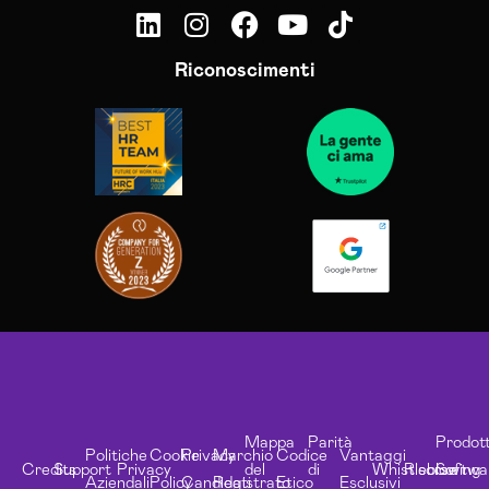
Riconoscimenti
Mappa
Parità
Prodott
Politiche
Cookie
Privacy
Marchio
Codice
Vantaggi
Credits
Support
Privacy
del
di
Whistleblowing
Risorse
Softwa
Aziendali
Policy
Candidati
Registrato
Etico
Esclusivi