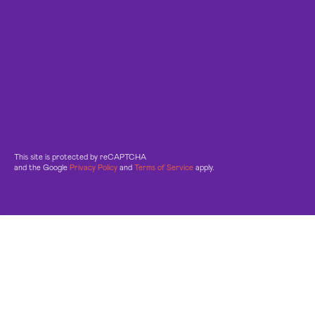
This site is protected by reCAPTCHA
and the Google
Privacy Policy
and
Terms of Service
apply.