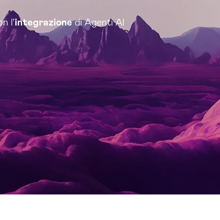
n l'
integrazione
di Agenti AI