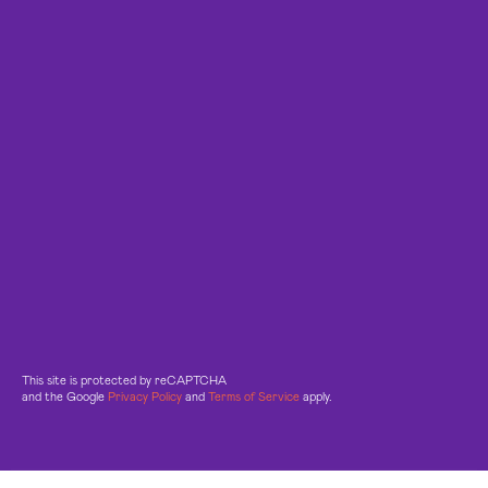
This site is protected by reCAPTCHA
and the Google
Privacy Policy
and
Terms of Service
apply.