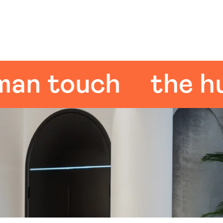
 touch
the huma