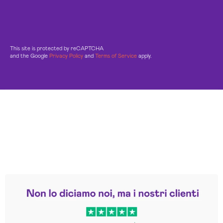
This site is protected by reCAPTCHA
and the Google
Privacy Policy
and
Terms of Service
apply.
Leggi le altre recensioni
Trustpilot