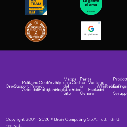
Mappa
Parità
Prodott
Politiche
Cookie
Privacy
Marchio
Codice
Vantaggi
Credits
Support
Privacy
del
di
Whistleblowing
Risorse
Softwa
Aziendali
Policy
Candidati
Registrato
Etico
Esclusivi
Sito
Genere
Svilupp
Copyright 2001 - 2026 © Brain Computing S.p.A. Tutti i diritti
riservati.