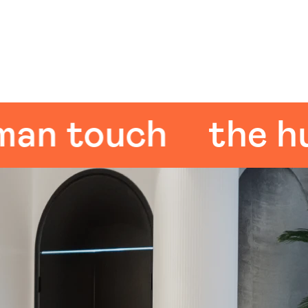
 touch
the huma