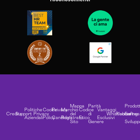
Mappa
Parità
Prodott
Politiche
Cookie
Privacy
Marchio
Codice
Vantaggi
Credits
Support
Privacy
del
di
Whistleblowing
Risorse
Softwa
Aziendali
Policy
Candidati
Registrato
Etico
Esclusivi
Sito
Genere
Svilupp