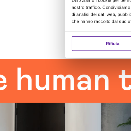
Utilizziamo i cookie per perso
nostro traffico. Condividiamo 
di analisi dei dati web, pubbl
che hanno raccolto dal suo uti
Rifiuta
man touc