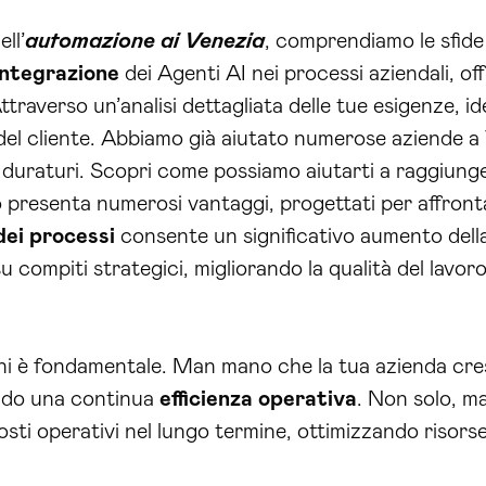
ll’
automazione ai Venezia
, comprendiamo le sfide 
integrazione
dei Agenti AI nei processi aziendali, 
 Attraverso un’analisi dettagliata delle tue esigenze, 
e del cliente. Abbiamo già aiutato numerose aziende a
e duraturi. Scopri come possiamo aiutarti a raggiunger
o presenta numerosi vantaggi, progettati per affronta
ei processi
consente un significativo aumento della
su compiti strategici, migliorando la qualità del lavo
uzioni è fondamentale. Man mano che la tua azienda cr
endo una continua
efficienza operativa
. Non solo, ma
osti operativi nel lungo termine, ottimizzando risors