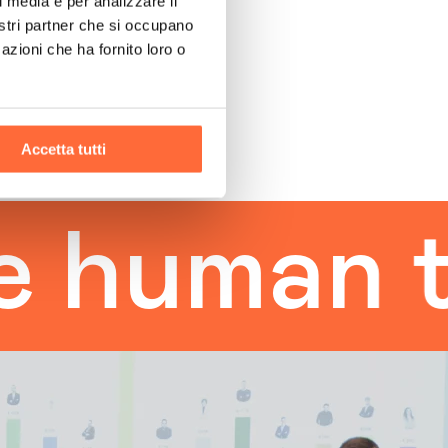
l media e per analizzare il
nostri partner che si occupano
azioni che ha fornito loro o
Accetta tutti
man touc