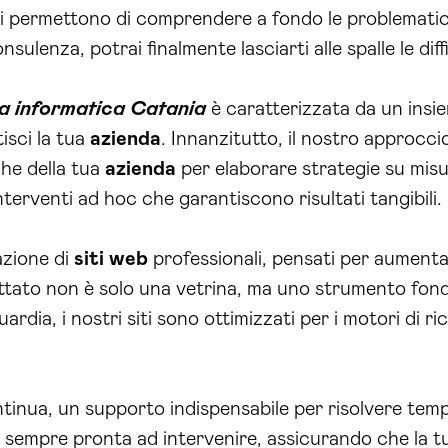
i permettono di comprendere a fondo le problematiche
ulenza, potrai finalmente lasciarti alle spalle le dif
a informatica Catania
è caratterizzata da un insie
isci la tua
azienda
. Innanzitutto, il nostro approcc
che della tua
azienda
per elaborare strategie su misu
terventi ad hoc che garantiscono risultati tangibili.
azione di
siti web
professionali, pensati per aumentare
ettato non è solo una vetrina, ma uno strumento fond
ardia, i nostri siti sono ottimizzati per i motori di
tinua, un supporto indispensabile per risolvere tem
 sempre pronta ad intervenire, assicurando che la tua