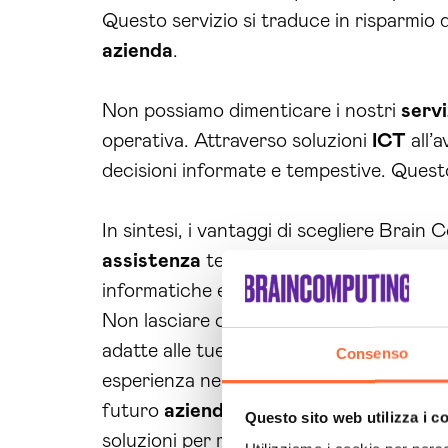
Questo servizio si traduce in risparmio d
azienda
.
Non possiamo dimenticare i nostri
servi
operativa. Attraverso soluzioni
ICT
all’
decisioni informate e tempestive. Questo
In sintesi, i vantaggi di scegliere Brai
assistenza
tecnica continua,
siti web
o
informatiche e a far crescere la tua atti
Non lasciare che le difficoltà informatic
adatte alle tue esigenze aziendali. Con
Consenso
esperienza nell’
azienda consulenza in
futuro
aziendale
merita il miglior supp
Questo sito web utilizza i c
soluzioni per risolvere definitivamente i 