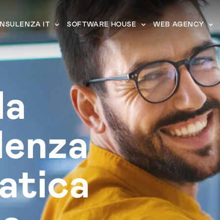
NSULENZA IT
SOFTWARE HOUSE
WEB AGENCY
da
lenza
atica