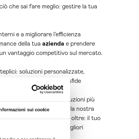
iò che sai fare meglio: gestire la tua
terni e a migliorare l’efficienza
rmance della tua
azienda
e prendere
e un vantaggio competitivo sul mercato.
eplici: soluzioni personalizzate,
per aiutarti a superare le sfide
tà.
 di agire e di trovare le soluzioni più
sonalizzata e scopri come la nostra
Informazioni sui cookie
pportunità. Non aspettare oltre: il tuo
 te, pronti a fornirti le migliori