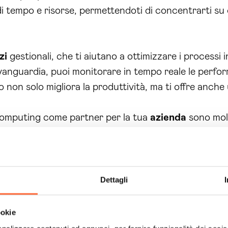
i tempo e risorse, permettendoti di concentrarti su c
zi
gestionali, che ti aiutano a ottimizzare i processi in
avanguardia, puoi monitorare in tempo reale le perfo
 non solo migliora la produttività, ma ti offre anch
n Computing come partner per la tua
azienda
sono molt
ttimizzati e strumenti gestionali avanzati. Siamo qui 
vità, garantendo un supporto costante e di alta quali
he frenino la crescita della tua
azienda
! È il momento
tatta subito Brain Computing per una consulenza per
Dettagli
formatica Catania
può trasformare le tue sfide in o
orto
tecnico
e
professionale
disponibile. Siamo qui per
ookie
tuoi problemi informatici.