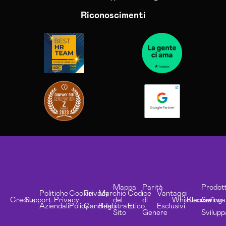
Riconoscimenti
Mappa
Parità
Prodott
Politiche
Cookie
Privacy
Marchio
Codice
Vantaggi
Credits
Support
Privacy
del
di
Whistleblowing
Risorse
Softwa
Aziendali
Policy
Candidati
Registrato
Etico
Esclusivi
Sito
Genere
Svilupp