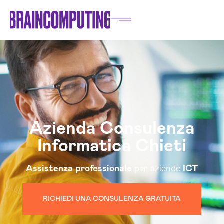
Azienda Consulenza
Informatica Chieti
Assistenza
professionale
per aziende
ICT
RICHIEDI UNA CONSULENZA GRATUITA