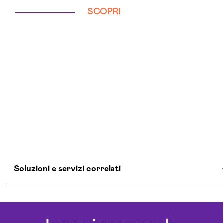
SCOPRI
Soluzioni e servizi correlati
Consulente Informatico Chieti
Consulenza Cybersecurity E Sicurezza