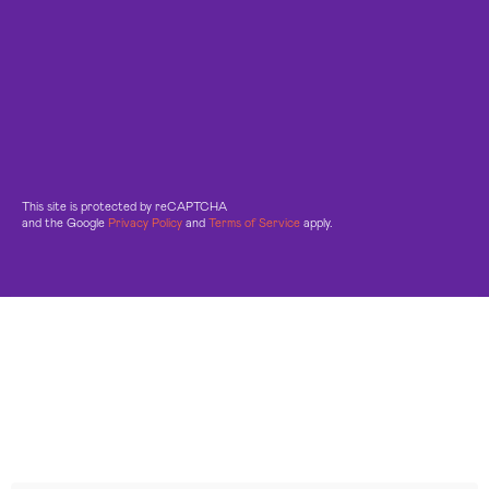
This site is protected by reCAPTCHA
and the Google
Privacy Policy
and
Terms of Service
apply.