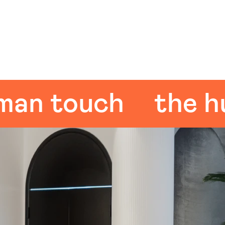
 touch
the huma