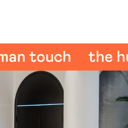
 touch
the huma