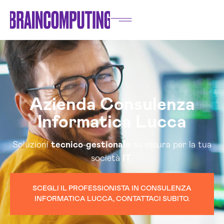
Azienda Consulenza
Informatica Lucca
Soluzioni
tecnico
-
gestionale
su misura per la tua
società
IT
.
SCEGLI IL PROFESSIONISTA IN CONSULENZA
INFORMATICA LUCCA, CONTATTACI SUBITO.