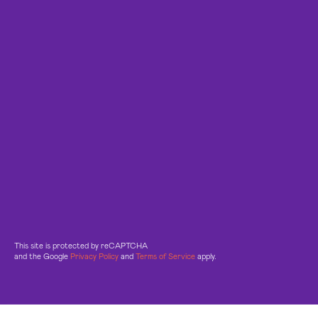
This site is protected by reCAPTCHA
and the Google
Privacy Policy
and
Terms of Service
apply.