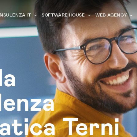
NSULENZA IT
SOFTWARE HOUSE
WEB AGENCY
da
lenza
atica Terni