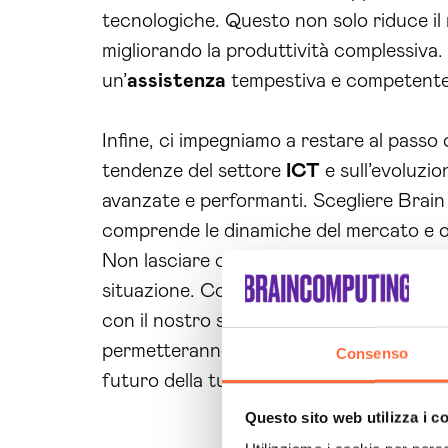
tecnologiche. Questo non solo riduce il 
migliorando la produttività complessiva.
un’
assistenza
tempestiva e competente
Infine, ci impegniamo a restare al passo
tendenze del settore
ICT
e sull’evoluzio
avanzate e performanti. Scegliere Brain 
comprende le dinamiche del mercato e off
Non lasciare che le sfide informatiche o
situazione. Contatta Brain Computing pe
con il nostro servizio di
azienda consul
permetteranno di ottimizzare i tuoi proces
Consenso
futuro della tua
azienda
inizia oggi!
Questo sito web utilizza i c