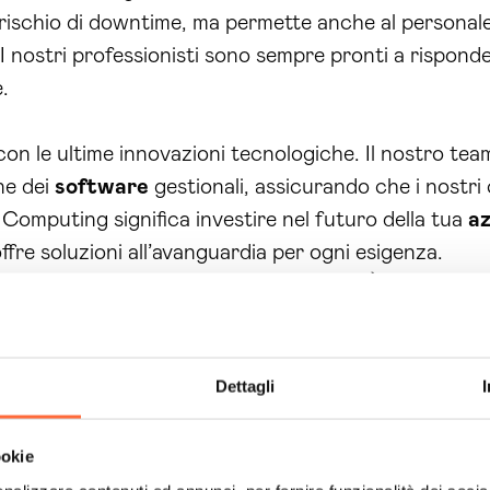
rischio di downtime, ma permette anche al personale di
 I nostri professionisti sono sempre pronti a rispond
.
 con le ultime innovazioni tecnologiche. Il nostro t
ne dei
software
gestionali, assicurando che i nostri c
Computing significa investire nel futuro della tua
a
re soluzioni all’avanguardia per ogni esigenza.
stacolino il successo della tua
azienda
. È il momento
r una consulenza personalizzata e scopri come possi
enza informatica Terni
. I nostri esperti sono pronti
si, garantire la sicurezza dei tuoi dati e far crescer
Dettagli
ookie