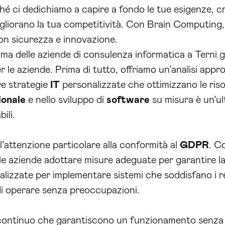
é ci dedichiamo a capire a fondo le tue esigenze, c
migliorano la tua competitività. Con Brain Computing,
con sicurezza e innovazione.
a delle aziende di consulenza informatica a Terni gr
r le aziende. Prima di tutto, offriamo un’analisi appr
re strategie
IT
personalizzate che ottimizzano le risor
ionale
e nello sviluppo di
software
su misura è un’ul
ili.
 l’attenzione particolare alla conformità al
GDPR
. C
le aziende adottare misure adeguate per garantire la 
lizzate per implementare sistemi che soddisfano i req
 di operare senza preoccupazioni.
ontinuo che garantiscono un funzionamento senza in