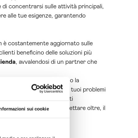
 concentrarsi sulle attività principali,
ere alle tue esigenze, garantendo
eam è costantemente aggiornato sulle
lienti beneficino delle soluzioni più
zienda
, avvalendosi di un partner che
 di agire e prendere in mano la
amo aiutarti a risolvere i tuoi problemi
 a fornirti le soluzioni che ti
e il tuo business. Non aspettare oltre, il
Informazioni sui cookie