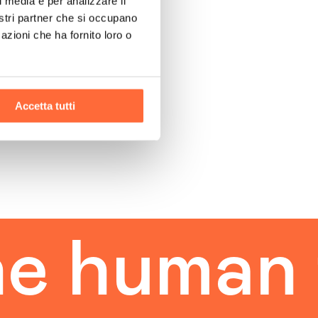
l media e per analizzare il
nostri partner che si occupano
azioni che ha fornito loro o
Accetta tutti
man touc