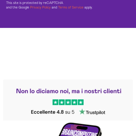
This site is protected by reCAPTCHA
and the Google
Privacy Policy
and
Terms of Service
apply.
Leggi le altre recensioni
Trustpilot