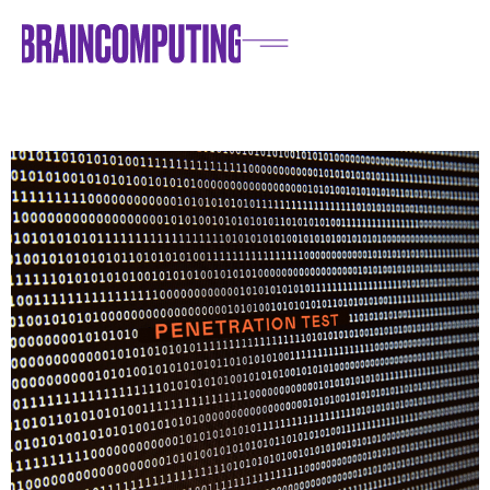
Home
/
Blog
/
IT e Innovazioni
/
Penetration Test: cos’è e perché è importante per le
aziende