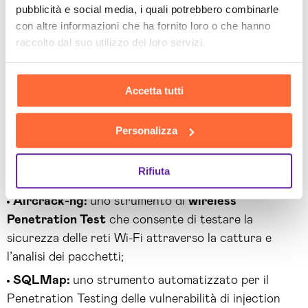
per l’analisi e la manipolazione del traffico HTTP;
pubblicità e social media, i quali potrebbero combinarle
Wireshark
:
uno sniffer di pacchetti di rete che
con altre informazioni che ha fornito loro o che hanno
raccolto dal suo utilizzo dei loro servizi.
consente agli analisti di esaminare il traffico di rete in
tempo reale, identificare protocolli, e analizzare
eventuali anomalie o attività sospette;
Accetta tutti
OWASP ZAP
(Zed Attack Proxy)
:
uno strumento
open-source progettato per identificare e sfruttare
Personalizza
vulnerabilità nelle applicazioni web. ZAP offre
funzionalità di scansione automatica e attacchi
Rifiuta
automatizzati;
Aircrack-ng:
uno strumento di
wireless
Penetration Test
che consente di testare la
sicurezza delle reti Wi-Fi attraverso la cattura e
l’analisi dei pacchetti;
SQLMap:
uno strumento automatizzato per il
Penetration Testing delle vulnerabilità di injection