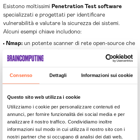
Esistono moltissimi
Penetration Test software
specializzati e progettati per identificare
vulnerabilità e valutare la sicurezza dei sistemi.
Alcuni esempi chiave includono:
Nmap:
un potente scanner di rete open-source che
consente di scoprire dispositivi e servizi sulla rete,
identificando porte aperte e raccogliendo
informazioni sul sistema target;
Consenso
Dettagli
Informazioni sui cookie
Metasploit Framework
:
un framework di sviluppo e
distribuzione di exploit che semplifica la realizzazione
di attacchi mirati. Metasploit offre un vasto database
Questo sito web utilizza i cookie
di moduli di exploit e payload;
Utilizziamo i cookie per personalizzare contenuti ed
annunci, per fornire funzionalità dei social media e per
Burp Suite
:
una suite di strumenti per il testing delle
analizzare il nostro traffico. Condividiamo inoltre
applicazioni web che include un proxy, un crawler,
informazioni sul modo in cui utilizza il nostro sito con i
uno scanner di sicurezza e una varietà di strumenti
nostri partner che si occupano di analisi dei dati web,