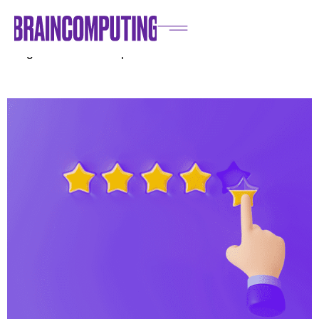
Home
/
Blog
/
Marketing
/
Brand Reputation: cos’è, esempi e perché per un’azienda è
obbligatorio che sia impeccabile