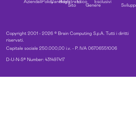
Aziendali
Policy
Candidati
Registrato
Etico
Esclusivi
Sito
Genere
Svilupp
Copyright 2001 - 2026 © Brain Computing S.p.A. Tutti i diritti
riservati.
Capitale sociale 250.000,00 i.v. - P. IVA 06706551006
D-U-N-S® Number: 431497417