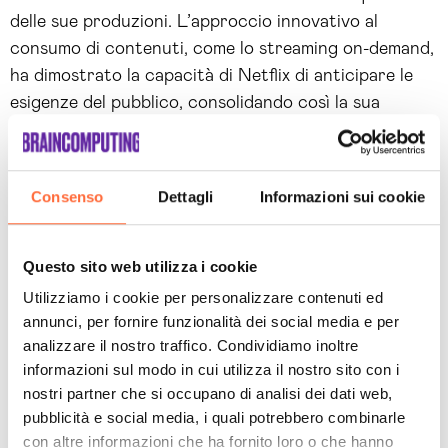
delle sue produzioni. L’approccio innovativo al
consumo di contenuti, come lo streaming on-demand,
ha dimostrato la capacità di Netflix di anticipare le
esigenze del pubblico, consolidando così la sua
reputazione come pioniere nell’industria
dell’intrattenimento.
Consenso
Dettagli
Informazioni sui cookie
Scopri il servizio
Branding di Brain
Questo sito web utilizza i cookie
Utilizziamo i cookie per personalizzare contenuti ed
Computing e accresci
annunci, per fornire funzionalità dei social media e per
la tua Brand
analizzare il nostro traffico. Condividiamo inoltre
informazioni sul modo in cui utilizza il nostro sito con i
Reputation aziendale!
nostri partner che si occupano di analisi dei dati web,
pubblicità e social media, i quali potrebbero combinarle
con altre informazioni che ha fornito loro o che hanno