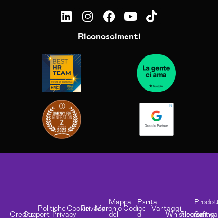
Riconoscimenti
Mappa
Parità
Prodott
Politiche
Cookie
Privacy
Marchio
Codice
Vantaggi
Credits
Support
Privacy
del
di
Whistleblowing
Risorse
Softwa