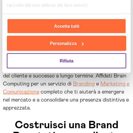
Il nostro approccio strategico mira a plasmare ad
raccolto dal suo utilizzo dei loro servizi.
aumentare Brand Reputation
e a creare un’identità
aziendale distintiva e innovativa. Con un focus
Accetta tutti
particolare sull’esperienza del cliente, in Brain
Computing lavoriamo per creare una connessione
Personalizza
autentica tra il tuo marchio e il pubblico. Attraverso
pratiche trasparenti,
analisi Brand Reputation
e
Digital Strategy
mirate, puntiamo a costruire una
Rifiuta
reputazione positiva che si traduca in fiducia, fedeltà
del cliente e successo a lungo termine. Affidati Brain
Computing per un servizio di
Branding
e
Marketing e
Comunicazione
completo che ti aiuterà a emergere
nel mercato e a consolidare una presenza distintiva e
apprezzata.
Costruisci una Brand