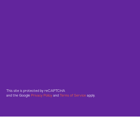
This site is protected by reCAPTCHA
and the Google
Privacy Policy
and
Terms of Service
apply.