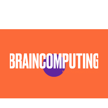
Campagne Native Advertising Vercelli
Consulenza Seo Vercelli
Consulenza Social Media Vercelli
Consulenza Web Marketing Vercelli
Esperti Social Media Vercelli
Esperti Web Marketing Vercelli
Gestione Campagne Google Ads Vercelli
Gestione Social Media Vercelli
Realizzazione Siti Web Vercelli
Realizzazione Siti Wordpress Vercelli
Social Media Advertising Vercelli
Sviluppo Ecommerce Vercelli
Web Agency Vercelli