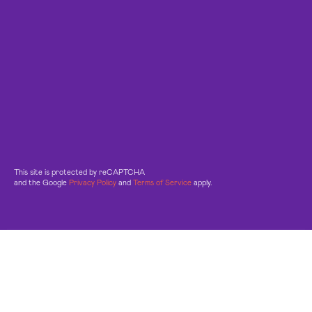
This site is protected by reCAPTCHA
and the Google
Privacy Policy
and
Terms of Service
apply.