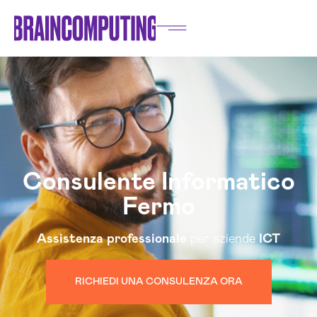
Consulente Informatico
Fermo
Assistenza
professionale
per aziende
ICT
RICHIEDI UNA CONSULENZA ORA