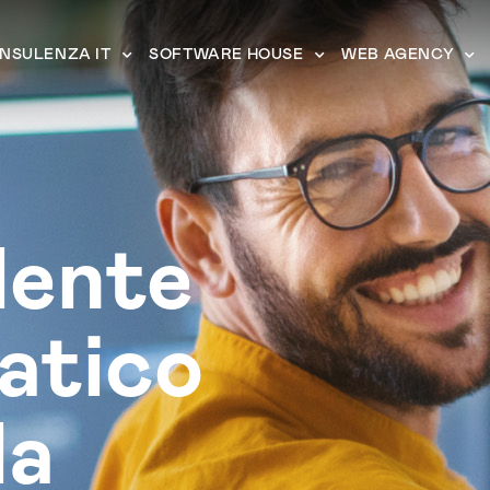
NSULENZA IT
SOFTWARE HOUSE
WEB AGENCY
lente
atico
la