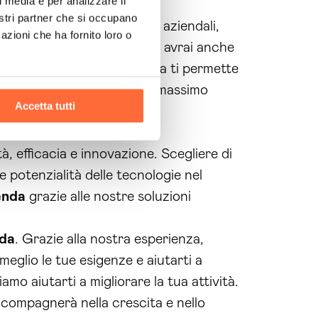
l media e per analizzare il
nostri partner che si occupano
ità e ottimizzare i processi aziendali,
azioni che ha fornito loro o
le
come Brain Computing, avrai anche
nostra consulenza informatica ti permette
 business e raggiungere il massimo
Accetta tutti
à, efficacia e innovazione. Scegliere di
e potenzialità delle tecnologie nel
enda
grazie alle nostre soluzioni
nda
. Grazie alla nostra esperienza,
meglio le tue esigenze e aiutarti a
mo aiutarti a migliorare la tua attività.
accompagnerà nella crescita e nello