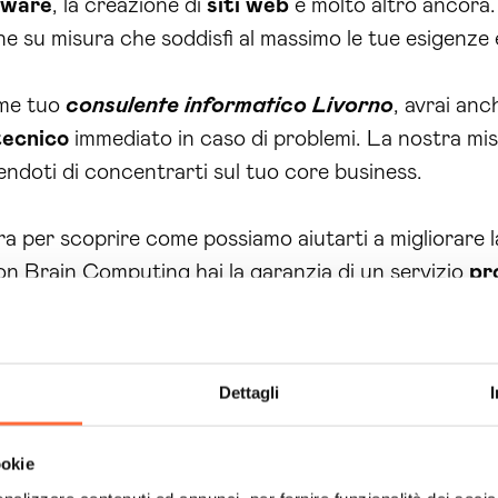
tware
, la creazione di
siti web
e molto altro ancora. 
ne su misura che soddisfi al massimo le tue esigenze e
ome tuo
consulente informatico Livorno
, avrai an
tecnico
immediato in caso di problemi. La nostra miss
endoti di concentrarti sul tuo core business.
 per scoprire come possiamo aiutarti a migliorare la
on Brain Computing hai la garanzia di un servizio
pr
rrenza e raggiungere i tuoi obiettivi aziendali.
consul
le delle tecnologie al tuo servizio.
un consulente informatico affidabile e competente? In
Dettagli
o, non dovrai più preoccuparti di gestire e risolvere
attività più importanti per la tua
azienda
. In secon
ookie
ime tendenze e tecnologie, assicurandoti un vantaggi