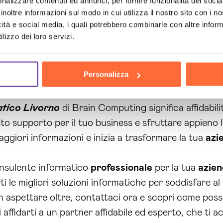
nalizzare contenuti ed annunci, per fornire funzionalità dei socia
inoltre informazioni sul modo in cui utilizza il nostro sito con i 
nalizzate, potrai migliorare l’efficienza della tua attiv
icità e social media, i quali potrebbero combinarle con altre inform
uttività. Con un consulente informatico
professiona
lizzo dei loro servizi.
e affidabile in caso di imprevisti tecnici. Infine, la 
ormatici, consentendoti di concentrarti sul tuo core
Personalizza
atico Livorno
di Brain Computing significa affidabilit
sto supporto per il tuo business e sfruttare appieno l
ggiori informazioni e inizia a trasformare la tua
azi
onsulente informatico
professionale
per la tua
azie
 le migliori soluzioni informatiche per soddisfare al 
on aspettare oltre, contattaci ora e scopri come possia
affidarti a un partner affidabile ed esperto, che ti 