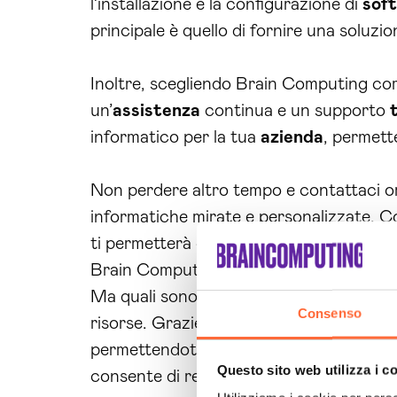
l’installazione e la configurazione di
sof
principale è quello di fornire una soluzio
Inoltre, scegliendo Brain Computing c
un’
assistenza
continua e un supporto
informatico per la tua
azienda
, permett
Non perdere altro tempo e contattaci ora
informatiche mirate e personalizzate. C
ti permetterà di distinguerti dalla conco
Brain Computing e scopri il vero potenzia
Ma quali sono i reali benefici di avere 
Consenso
risorse. Grazie al nostro supporto espert
permettendoti di dedicare più tempo alle 
Questo sito web utilizza i c
consente di restare al passo con le ult