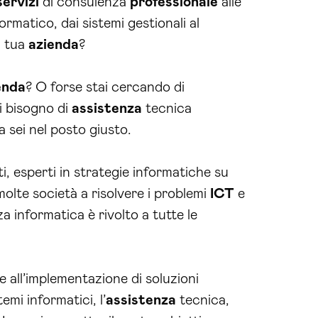
servizi
di consulenza
professionale
alle
rmatico, dai sistemi gestionali al
a tua
azienda
?
enda
? O forse stai cercando di
ai bisogno di
assistenza
tecnica
a sei nel posto giusto.
i, esperti in strategie informatiche su
molte società a risolvere i problemi
ICT
e
za informatica è rivolto a tutte le
e all’implementazione di soluzioni
temi informatici, l’
assistenza
tecnica,