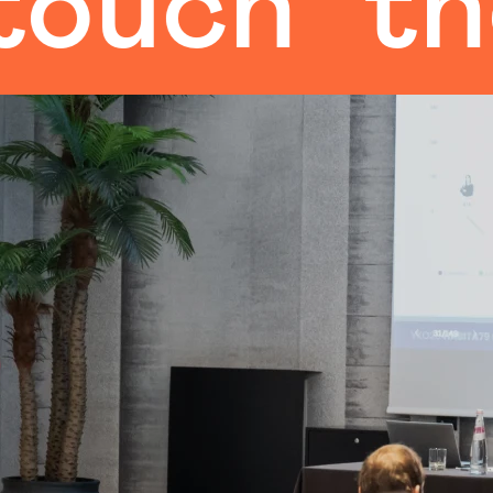
h
the hu