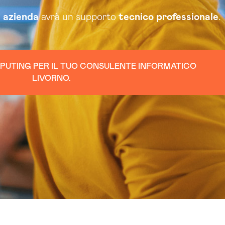
a
azienda
avrà un supporto
tecnico
professionale
.
MPUTING PER IL TUO CONSULENTE INFORMATICO
LIVORNO.