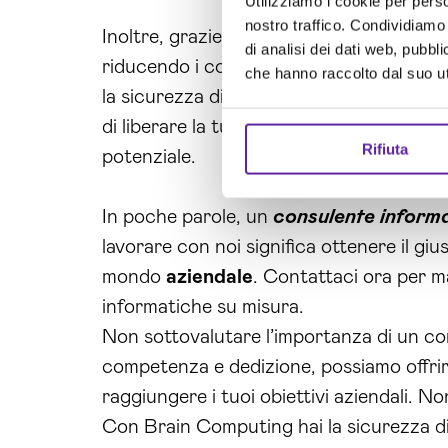
Utilizziamo i cookie per perso
nostro traffico. Condividiamo 
Inoltre, grazie alle nostre soluzioni perso
di analisi dei dati web, pubbl
riducendo i costi e aumentando la prod
che hanno raccolto dal suo uti
la sicurezza di avere un supporto rapido 
di liberare la tua
azienda
da ostacoli inf
Rifiuta
potenziale.
In poche parole, un
consulente inform
lavorare con noi significa ottenere il giu
mondo
aziendale
. Contattaci ora per ma
informatiche su misura.
Non sottovalutare l’importanza di un c
competenza e dedizione, possiamo offrirti
raggiungere i tuoi obiettivi aziendali. N
Con Brain Computing hai la sicurezza di 