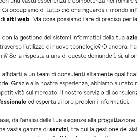
e, con una vasta esperienza e competenza nel fornire
. Ci occupiamo di tutto ciò che riguarda il mondo info
 di
siti web
. Ma cosa possiamo fare di preciso per l
i con la gestione dei sistemi informatici della tua
azi
 attraverso l’utilizzo di nuove tecnologie? O ancora, h
i? Se la risposta a una di queste domande è sì, allor
ffidarti a un team di consulenti altamente qualificat
ende. Grazie alla nostra esperienza, abbiamo aiutato 
mpetitività sul mercato. Il nostro servizio di consulen
fessionale
ed esperta ai loro problemi informatici.
se, dall’analisi delle tue esigenze alla progettazione 
una vasta gamma di
servizi
, tra cui la gestione dei sis