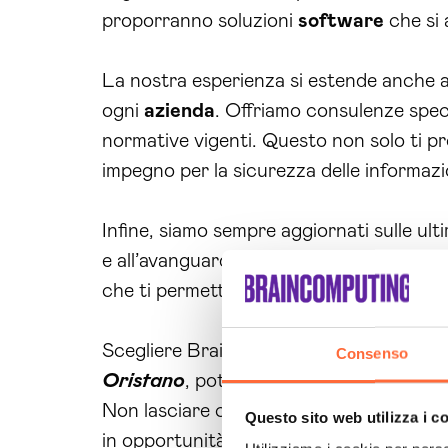
proporranno soluzioni
software
che si 
La nostra esperienza si estende anche al
ogni
azienda
. Offriamo consulenze speci
normative vigenti. Questo non solo ti pro
impegno per la sicurezza delle informazi
Infine, siamo sempre aggiornati sulle ul
e all’avanguardia che possono trasforma
che ti permetta di concentrarti sul tuo 
Scegliere Brain Computing significa avere
Consenso
Oristano
, potrai affrontare le sfide te
Non lasciare che le difficoltà informatic
Questo sito web utilizza i c
in opportunità. Contattaci subito per u