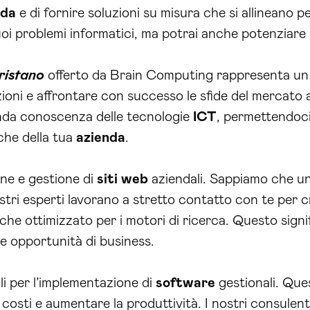
nda
e di fornire soluzioni su misura che si allineano 
uoi problemi informatici, ma potrai anche potenziare
ristano
offerto da Brain Computing rappresenta un p
ioni e affrontare con successo le sfide del mercato a
onda conoscenza delle tecnologie
ICT
, permettendoci
che della tua
azienda
.
one e gestione di
siti web
aziendali. Sappiamo che un
ostri esperti lavorano a stretto contatto con te per
nche ottimizzato per i motori di ricerca. Questo signif
e opportunità di business.
li per l’implementazione di
software
gestionali. Ques
 i costi e aumentare la produttività. I nostri consulen