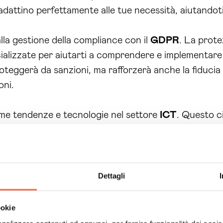
adattino perfettamente alle tue necessità, aiutandoti
la gestione della compliance con il
GDPR
. La prote
alizzate per aiutarti a comprendere e implementare 
teggerà da sanzioni, ma rafforzerà anche la fiducia d
oni.
time tendenze e tecnologie nel settore
ICT
. Questo ci
re radicalmente la tua
azienda
. La nostra missione
core business, mentre noi ci occupiamo delle tue es
 un partner affidabile al tuo fianco. Con il nostro s
Dettagli
cnologiche con sicurezza e determinazione, sapendo di
he ostacolino la crescita della tua
azienda
. È il mome
ookie
na consulenza personalizzata e scopri come il nostr