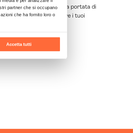
l media e per analizzare il
spero per la tua
azienda
è a portata di
nostri partner che si occupano
azioni che ha fornito loro o
i permetterà di raggiungere i tuoi
Accetta tutti