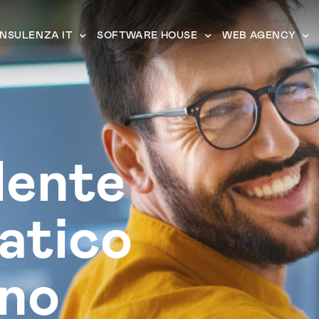
NSULENZA IT
SOFTWARE HOUSE
WEB AGENCY
lente
atico
ano