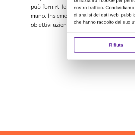
Utilizziamo i cookie per perso
può fornirti le soluzioni di cui hai biso
nostro traffico. Condividiamo 
di analisi dei dati web, pubbl
mano. Insieme, possiamo costruire un pia
che hanno raccolto dal suo uti
obiettivi aziendali. Siamo qui per aiutarti
Rifiuta