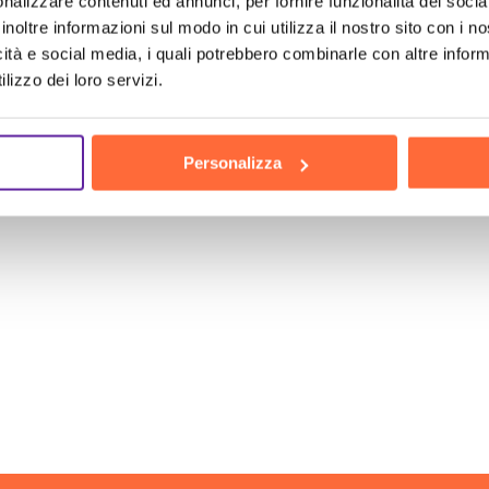
nalizzare contenuti ed annunci, per fornire funzionalità dei socia
gno. Non aspettare oltre: un futuro tecnologico e pro
inoltre informazioni sul modo in cui utilizza il nostro sito con i 
icità e social media, i quali potrebbero combinarle con altre inform
no strategico che risolverà le tue problematiche e t
lizzo dei loro servizi.
 a fare il passo decisivo verso il successo!
Personalizza