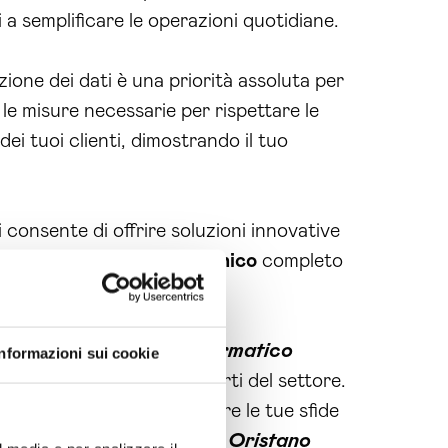
 a semplificare le operazioni quotidiane.
zione dei dati è una priorità assoluta per
le misure necessarie per rispettare le
ei tuoi clienti, dimostrando il tuo
 consente di offrire soluzioni innovative
 è fornire un supporto
tecnico
completo
igenze informatiche.
ervizio di
consulente informatico
Informazioni sui cookie
 avere il supporto di esperti del settore.
nto di agire e di trasformare le tue sfide
o
consulente informatico Oristano