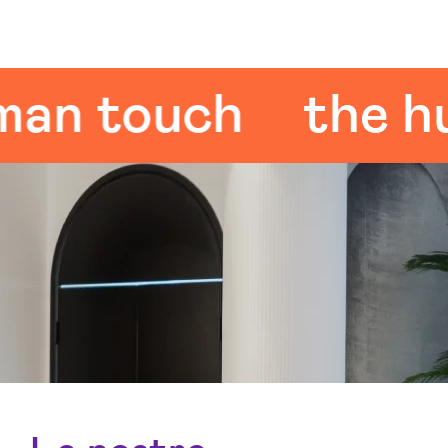
 touch
the huma