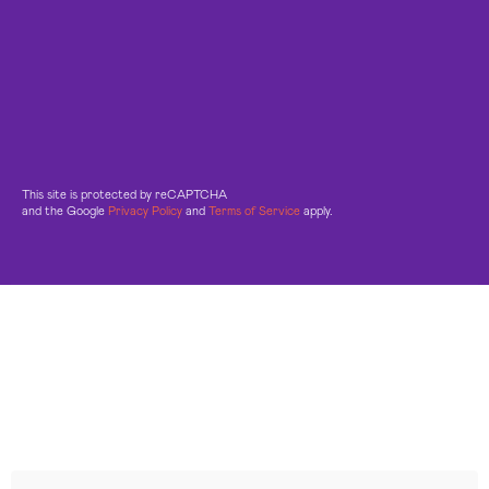
This site is protected by reCAPTCHA
and the Google
Privacy Policy
and
Terms of Service
apply.