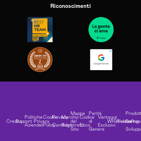
Riconoscimenti
Mappa
Parità
Prodott
Politiche
Cookie
Privacy
Marchio
Codice
Vantaggi
Credits
Support
Privacy
del
di
Whistleblowing
Risorse
Softwa
Aziendali
Policy
Candidati
Registrato
Etico
Esclusivi
Sito
Genere
Svilupp