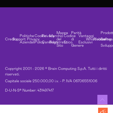
Mappa
Parità
Prodott
Politiche
Cookie
Privacy
Marchio
Codice
Vantaggi
Credits
Support
Privacy
del
di
Whistleblowing
Risorse
Softwa
Aziendali
Policy
Candidati
Registrato
Etico
Esclusivi
Sito
Genere
Svilupp
Copyright 2001 - 2026 © Brain Computing S.p.A. Tutti i diritti
riservati.
Capitale sociale 250.000,00 i.v. - P. IVA 06706551006
D-U-N-S® Number: 431497417