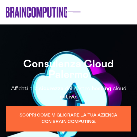
Consulenza Cloud
Palermo
Affidati alla
sicurezza
del nostro
hosting
cloud
native
.
SCOPRI COME MIGLIORARE LA TUA AZIENDA
CON BRAIN COMPUTING.