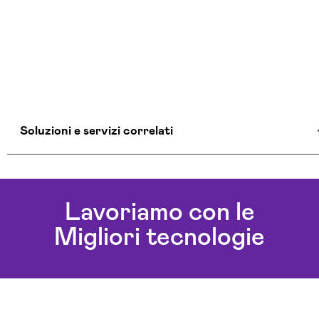
Soluzioni e servizi correlati
Realizzazione Piattaforme Cloud Palermo
Servizi Cloud Palermo
Lavoriamo con le
Soluzioni Cloud Palermo
Migliori tecnologie