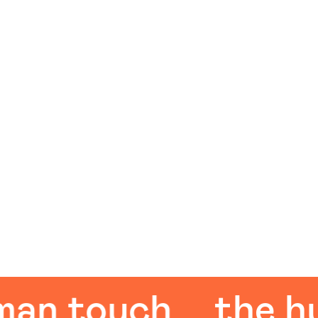
 touch
the huma