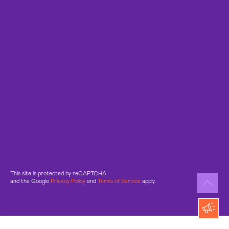
This site is protected by reCAPTCHA
and the Google
Privacy Policy
and
Terms of Service
apply.