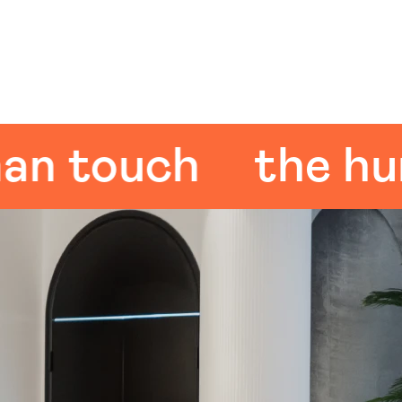
touch
the huma