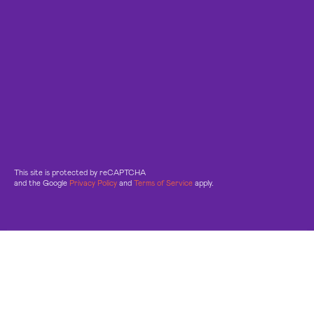
This site is protected by reCAPTCHA
and the Google
Privacy Policy
and
Terms of Service
apply.