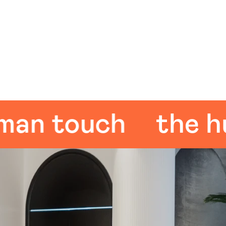
 touch
the huma