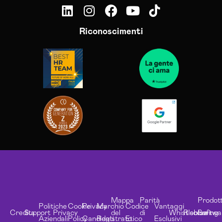
Riconoscimenti
Mappa
Parità
Prodott
Politiche
Cookie
Privacy
Marchio
Codice
Vantaggi
Credits
Support
Privacy
del
di
Whistleblowing
Risorse
Softwa
Aziendali
Policy
Candidati
Registrato
Etico
Esclusivi