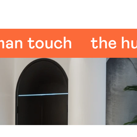
 touch
the huma