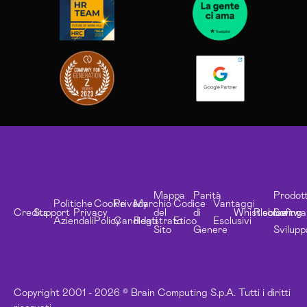
Mappa
Parità
Prodott
Politiche
Cookie
Privacy
Marchio
Codice
Vantaggi
Credits
Support
Privacy
del
di
Whistleblowing
Risorse
Softwa
Aziendali
Policy
Candidati
Registrato
Etico
Esclusivi
Sito
Genere
Svilupp
Copyright 2001 - 2026 © Brain Computing S.p.A. Tutti i diritti