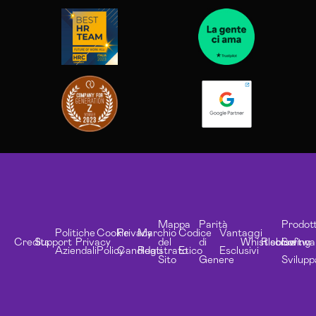
Mappa
Parità
Prodott
Politiche
Cookie
Privacy
Marchio
Codice
Vantaggi
Credits
Support
Privacy
del
di
Whistleblowing
Risorse
Softwa
Aziendali
Policy
Candidati
Registrato
Etico
Esclusivi
Sito
Genere
Svilupp