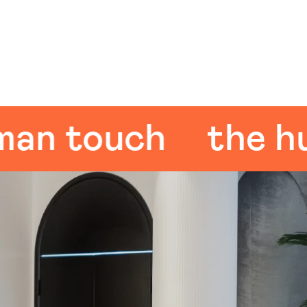
 touch
the huma