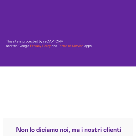
This site is protected by reCAPTCHA
and the Google
Privacy Policy
and
Terms of Service
apply.
Leggi le altre recensioni
Trustpilot