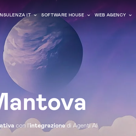
NSULENZA IT
SOFTWARE HOUSE
WEB AGENCY
antova
rativa
con l'
integrazione
di Agenti AI