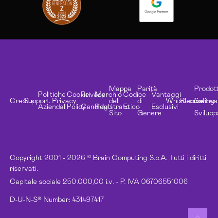
Mappa
Parità
Prodott
Politiche
Cookie
Privacy
Marchio
Codice
Vantaggi
Credits
Support
Privacy
del
di
Whistleblowing
Risorse
Softwa
Aziendali
Policy
Candidati
Registrato
Etico
Esclusivi
Sito
Genere
Svilupp
Copyright 2001 - 2026 © Brain Computing S.p.A. Tutti i diritti
riservati.
Capitale sociale 250.000,00 i.v. - P. IVA 06706551006
D-U-N-S® Number: 431497417