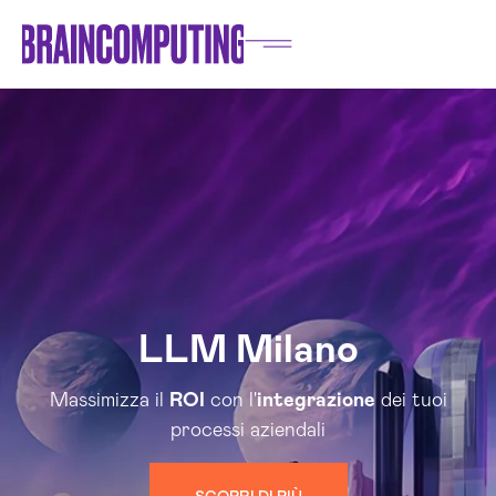
LLM Milano
Massimizza il
ROI
con l'
integrazione
dei tuoi
processi aziendali