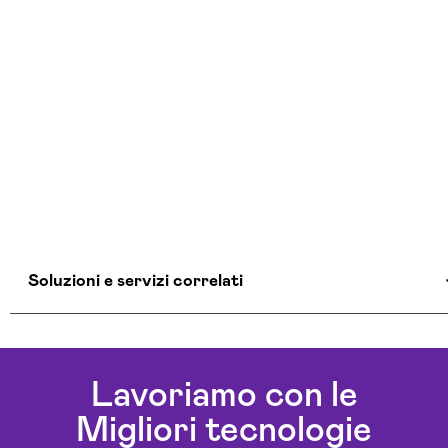
Soluzioni e servizi correlati
Aziende Intelligenza Artificiale Milano
Chatbot Intelligenza Artificiale Milano
Lavoriamo con le
Consulenza Chatbot Ai Milano
Migliori tecnologie
Esperti In Intelligenza Artificiale Milano