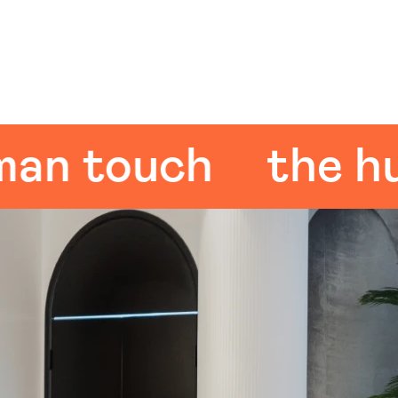
touch
the huma