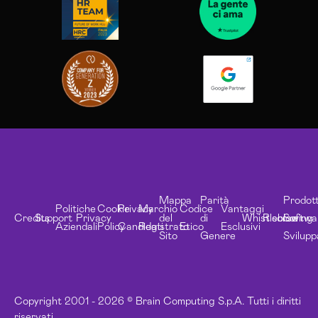
Mappa
Parità
Prodott
Politiche
Cookie
Privacy
Marchio
Codice
Vantaggi
Credits
Support
Privacy
del
di
Whistleblowing
Risorse
Softwa
Aziendali
Policy
Candidati
Registrato
Etico
Esclusivi
Sito
Genere
Svilupp
Copyright 2001 - 2026 © Brain Computing S.p.A. Tutti i diritti
riservati.