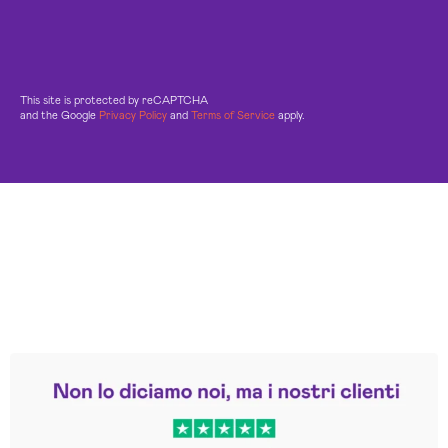
This site is protected by reCAPTCHA
and the Google
Privacy Policy
and
Terms of Service
apply.
Leggi le altre recensioni
Trustpilot