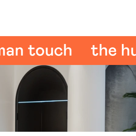
 touch
the huma