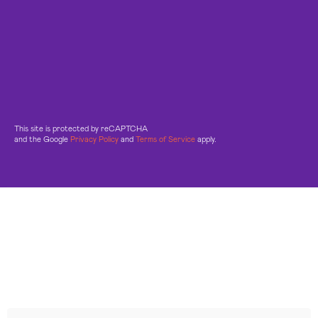
This site is protected by reCAPTCHA
and the Google
Privacy Policy
and
Terms of Service
apply.