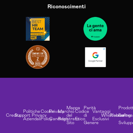
Riconoscimenti
Mappa
Parità
Prodott
Politiche
Cookie
Privacy
Marchio
Codice
Vantaggi
Credits
Support
Privacy
del
di
Whistleblowing
Risorse
Softwa
Aziendali
Policy
Candidati
Registrato
Etico
Esclusivi
Sito
Genere
Svilupp