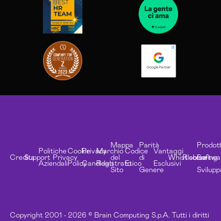
Mappa
Parità
Prodott
Politiche
Cookie
Privacy
Marchio
Codice
Vantaggi
Credits
Support
Privacy
del
di
Whistleblowing
Risorse
Softwa
Aziendali
Policy
Candidati
Registrato
Etico
Esclusivi
Sito
Genere
Svilupp
Copyright 2001 - 2026 © Brain Computing S.p.A. Tutti i diritti