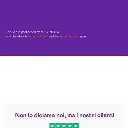
This site is protected by reCAPTCHA
and the Google
Privacy Policy
and
Terms of Service
apply.
Leggi le altre recensioni
Trustpilot