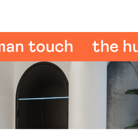
touch
the huma