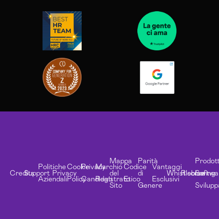
Mappa
Parità
Prodott
Politiche
Cookie
Privacy
Marchio
Codice
Vantaggi
Credits
Support
Privacy
del
di
Whistleblowing
Risorse
Softwa
Aziendali
Policy
Candidati
Registrato
Etico
Esclusivi
Sito
Genere
Svilupp