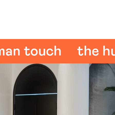
touch
the huma