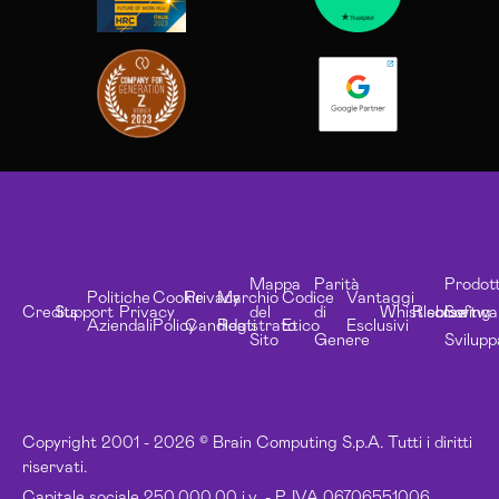
Mappa
Parità
Prodott
Politiche
Cookie
Privacy
Marchio
Codice
Vantaggi
Credits
Support
Privacy
del
di
Whistleblowing
Risorse
Softwa
Aziendali
Policy
Candidati
Registrato
Etico
Esclusivi
Sito
Genere
Svilupp
Copyright 2001 - 2026 © Brain Computing S.p.A. Tutti i diritti
riservati.
Capitale sociale 250.000,00 i.v. - P. IVA 06706551006