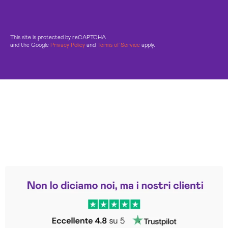
This site is protected by reCAPTCHA
and the Google
Privacy Policy
and
Terms of Service
apply.
Leggi le altre recensioni
Trustpilot