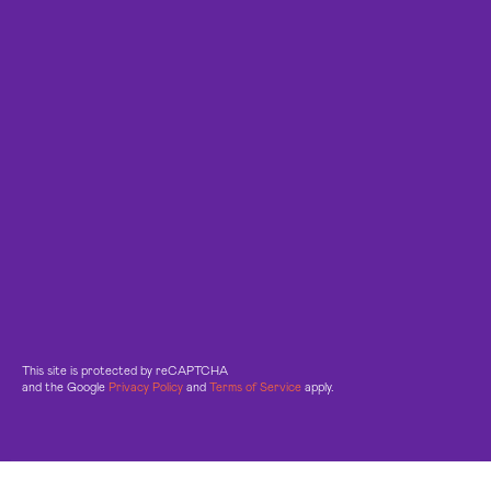
This site is protected by reCAPTCHA
and the Google
Privacy Policy
and
Terms of Service
apply.