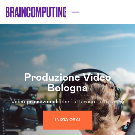
Produzione Video
Bologna
Video
promozionali
che catturano l'attenzione
INIZIA ORA!