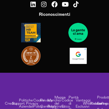
Riconoscimenti
Mappa
Parità
Prodott
Politiche
Cookie
Privacy
Marchio
Codice
Vantaggi
Credits
Support
Privacy
del
di
Whistleblowing
Risorse
Softwa
Aziendali
Policy
Candidati
Registrato
Etico
Esclusivi