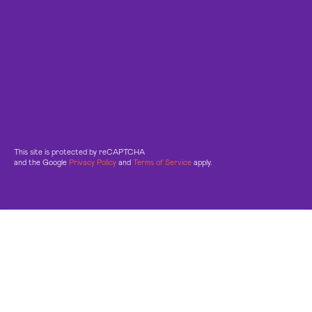
This site is protected by reCAPTCHA
and the Google
Privacy Policy
and
Terms of Service
apply.