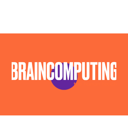
Campagne Display Advertising Palermo
Campagne Native Advertising Palermo
Consulenza Seo Palermo
Consulenza Social Media Palermo
Consulenza Web Marketing Palermo
Esperti Social Media Palermo
Esperti Web Marketing Palermo
Gestione Social Media Palermo
Realizzazione Siti Web Palermo
Realizzazione Siti Wordpress Palermo
Social Media Advertising Palermo
Sviluppo Ecommerce Palermo
Web Agency Palermo