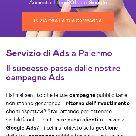
Aumenta il tuo
ROI
con
Google
INIZIA ORA LA TUA CAMPAGNA
Servizio
di
Ads
a Palermo
Il
successo
passa dalle nostre
campagne
Ads
Hai mai sentito che le tue
campagne
pubblicitarie
non stanno generando il
ritorno dell’investimento
che ti aspettavi? Stai lottando per ottenere
visibilità online e attirare
nuovi clienti
attraverso
Google
Ads
? Ti sei mai chiesto se la
gestione