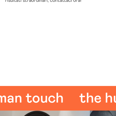
risultati straordinari, contattaci ora!
 touch
the huma