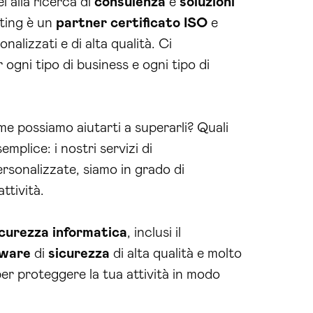
ei alla ricerca di
consulenza
e
soluzioni
uting è un
partner certificato ISO
e
nalizzati e di alta qualità. Ci
ogni tipo di business e ogni tipo di
me possiamo aiutarti a superarli? Quali
mplice: i nostri servizi di
rsonalizzate, siamo in grado di
attività.
icurezza
informatica
, inclusi il
tware
di
sicurezza
di alta qualità e molto
per proteggere la tua attività in modo