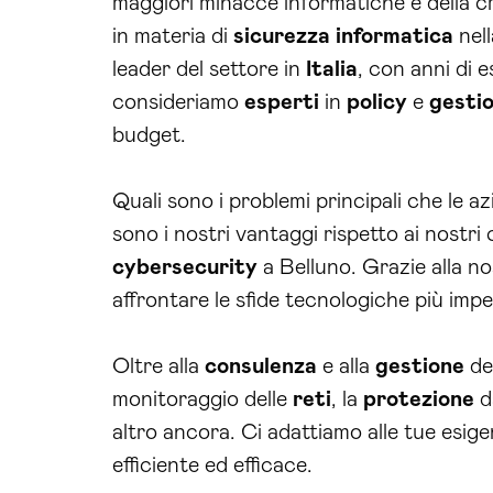
maggiori minacce informatiche e della 
in materia di
sicurezza
informatica
nell
leader del settore in
Italia
, con anni di e
consideriamo
esperti
in
policy
e
gesti
budget.
Quali sono i problemi principali che le 
sono i nostri vantaggi rispetto ai nostri
cybersecurity
a Belluno. Grazie alla n
affrontare le sfide tecnologiche più impe
Oltre alla
consulenza
e alla
gestione
dei
monitoraggio delle
reti
, la
protezione
d
altro ancora. Ci adattiamo alle tue esige
efficiente ed efficace.