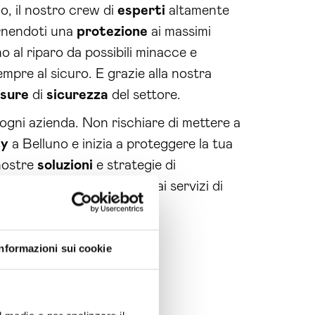
o, il nostro crew di
esperti
altamente
ornendoti una
protezione
ai massimi
o al riparo da possibili minacce e
mpre al sicuro. E grazie alla nostra
sure
di
sicurezza
del settore.
ogni azienda. Non rischiare di mettere a
ty
a Belluno e inizia a proteggere la tua
nostre
soluzioni
e strategie di
za
del tuo business grazie ai servizi di
Informazioni sui cookie