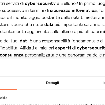
ri servizi di
cybersecurity
a Belluno? In primo luog
lo successivo in termini di
sicurezza
informatica
, f
tinua e il monitoraggio costante delle
reti
ti metterann
stare sicuro che i tuoi
dati
più importanti saranno se
stantemente aggiornato sulle ultime e più efficaci
mi
 e dei tuoi
dati
è una responsabilità fondamentale di 
dabilità. Affidati ai migliori
esperti
di
cybersecuri
consulenza
personalizzata e una panoramica delle 
 agisci ora per garantire la
protezione
e la
sicurez
Dettagli
ookie