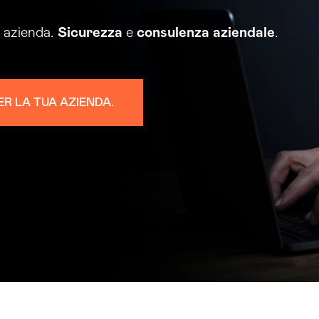
a azienda.
Sicurezza
e
consulenza
aziendale
.
ER LA TUA AZIENDA.