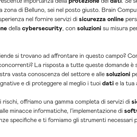
crescente importanza della
protezione
dei
dati
. Se s
a zona di Belluno, sei nel posto giusto. Brain Comp
sperienza nel fornire servizi di
sicurezza
online
perso
one
della
cybersecurity
, con
soluzioni
su misura per 
aziende si trovano ad affrontare in questo campo? Co
 concorrenti? La risposta a tutte queste domande è se
ostra vasta conoscenza del settore e alle
soluzioni
pe
gnative e di proteggere al meglio i tuoi
dati
e la tua 
 rischi, offriamo una gamma completa di servizi di
s
alle minacce informatiche, l’implementazione di
sof
nze specifiche e ti forniamo gli strumenti necessari 