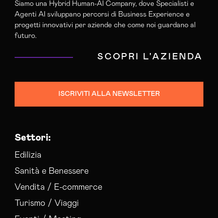
Servizi Hosting Asti
Siamo una Hybrid Human-AI Company, dove Specialisti e
Agenti AI sviluppano percorsi di Business Experience e
Servizi Hosting Avellino
progetti innovativi per aziende che come noi guardano al
Servizi Hosting Bari
futuro.
Servizi Hosting Barletta-andria-trani
Servizi Hosting Belluno
SCOPRI L'AZIENDA
Servizi Hosting Benevento
Servizi Hosting Bergamo
Servizi Hosting Biella
ISCRIVITI ALLA NEWSLETTER
Servizi Hosting Bologna
Servizi Hosting Bolzano
Servizi Hosting Brescia
Settori:
Servizi Hosting Brindisi
Edilizia
Servizi Hosting Cagliari
Sanità e Benessere
Servizi Hosting Caltanissetta
Servizi Hosting Campobasso
Vendita / E-commerce
Servizi Hosting Carbonia Iglesias
Turismo / Viaggi
Servizi Hosting Caserta