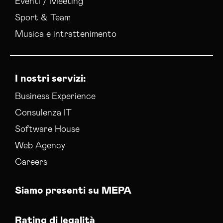
Eventi / Meeting
Servizi Hosting Catania
Sport & Team
Servizi Hosting Catanzaro
Musica e intrattenimento
Servizi Hosting Chieti
Servizi Hosting Como
Servizi Hosting Cosenza
Servizi Hosting Cremona
I nostri servizi:
Servizi Hosting Crotone
Business Experience
Servizi Hosting Cuneo
Consulenza IT
Servizi Hosting Enna
Servizi Hosting Fermo
Software House
Servizi Hosting Ferrara
Web Agency
Servizi Hosting Firenze
Careers
Servizi Hosting Foggia
Servizi Hosting Forli-cesena
Siamo presenti su MEPA
Servizi Hosting Frosinone
Servizi Hosting Genova
Rating di legalità
Servizi Hosting Gorizia