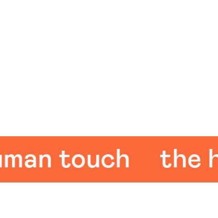
n touch
the hu