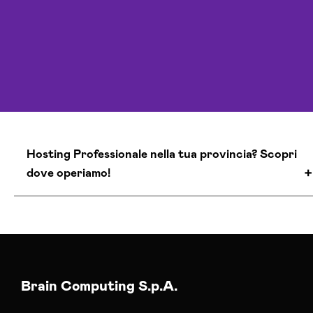
Hosting Professionale nella tua provincia? Scopri
dove operiamo!
Servizi Hosting Alessandria
Servizi Hosting Ancona
Servizi Hosting Aosta
Servizi Hosting Arezzo
Brain Computing S.p.A.
Servizi Hosting Ascoli-piceno