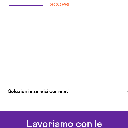
SCOPRI
Soluzioni e servizi correlati
Aziende Intelligenza Artificiale Alessandria
Chatbot Intelligenza Artificiale Alessandria
Lavoriamo con le
Consulenza Chatbot Ai Alessandria