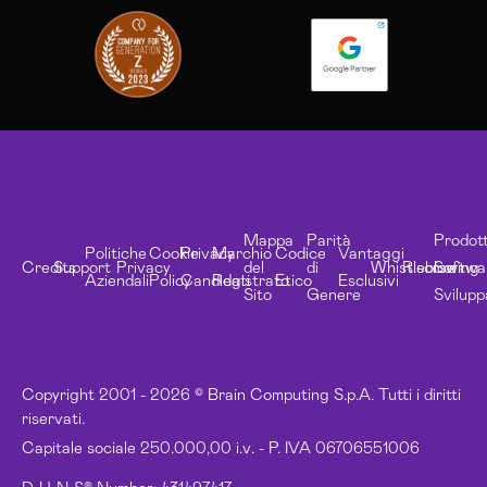
Mappa
Parità
Prodott
Politiche
Cookie
Privacy
Marchio
Codice
Vantaggi
Credits
Support
Privacy
del
di
Whistleblowing
Risorse
Softwa
Aziendali
Policy
Candidati
Registrato
Etico
Esclusivi
Sito
Genere
Svilupp
Copyright 2001 - 2026 © Brain Computing S.p.A. Tutti i diritti
riservati.
Capitale sociale 250.000,00 i.v. - P. IVA 06706551006