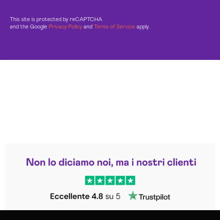
This site is protected by reCAPTCHA
and the Google
Privacy Policy
and
Terms of Service
apply.
Leggi le altre recensioni
Trustpilot