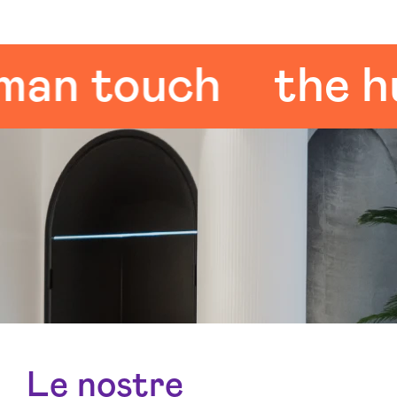
 touch
the huma
Le nostre