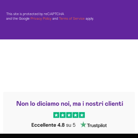
This site is protected by reCAPTCHA
and the Google
Privacy Policy
and
Terms of Service
apply.
Leggi le altre recensioni
Trustpilot