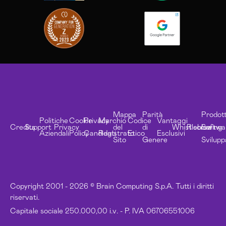
Mappa
Parità
Prodott
Politiche
Cookie
Privacy
Marchio
Codice
Vantaggi
Credits
Support
Privacy
del
di
Whistleblowing
Risorse
Softwa
Aziendali
Policy
Candidati
Registrato
Etico
Esclusivi
Sito
Genere
Svilupp
Copyright 2001 - 2026 © Brain Computing S.p.A. Tutti i diritti
riservati.
Capitale sociale 250.000,00 i.v. - P. IVA 06706551006