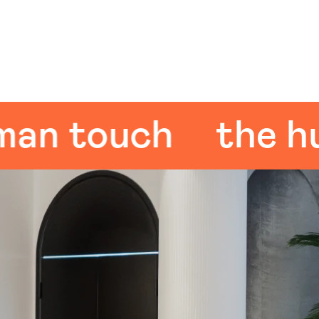
 touch
the huma