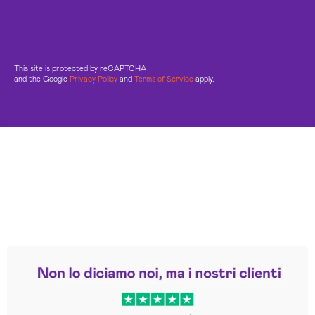
This site is protected by reCAPTCHA
and the Google
Privacy Policy
and
Terms of Service
apply.
Leggi le altre recensioni
Trustpilot