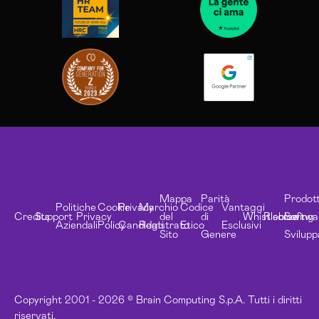
Mappa
Parità
Prodott
Politiche
Cookie
Privacy
Marchio
Codice
Vantaggi
Credits
Support
Privacy
del
di
Whistleblowing
Risorse
Softwa
Aziendali
Policy
Candidati
Registrato
Etico
Esclusivi
Sito
Genere
Svilupp
Copyright 2001 - 2026 © Brain Computing S.p.A. Tutti i diritti
riservati.