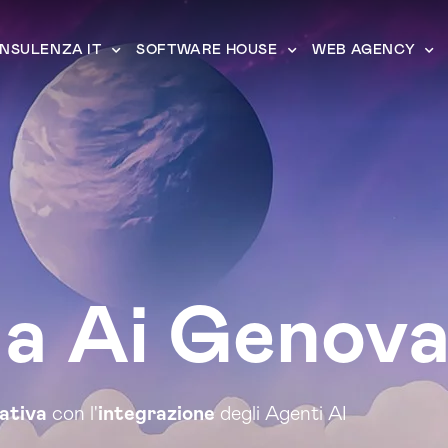
NSULENZA IT
SOFTWARE HOUSE
WEB AGENCY
a Ai Genov
rativa
con l'
integrazione
degli Agenti AI