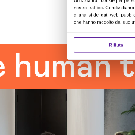
Utilizziamo i cookie per perso
nostro traffico. Condividiamo 
di analisi dei dati web, pubbl
che hanno raccolto dal suo uti
Rifiuta
man touc