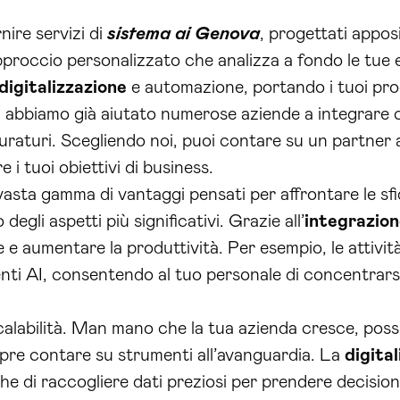
nire servizi di
sistema ai Genova
, progettati appos
pproccio personalizzato che analizza a fondo le tue 
digitalizzazione
e automazione, portando i tuoi proce
a, abbiamo già aiutato numerose aziende a integrare 
 duraturi. Scegliendo noi, puoi contare su un partner
 i tuoi obiettivi di business.
a vasta gamma di vantaggi pensati per affrontare le sf
degli aspetti più significativi. Grazie all’
integrazio
 e aumentare la produttività. Per esempio, le attività 
ti AI, consentendo al tuo personale di concentrarsi
calabilità. Man mano che la tua azienda cresce, possi
pre contare su strumenti all’avanguardia. La
digita
e di raccogliere dati preziosi per prendere decision