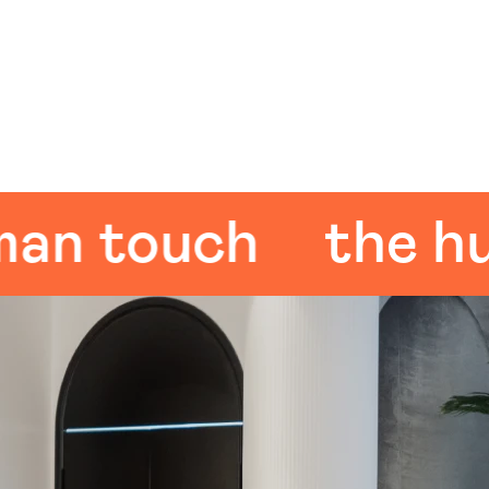
touch
the huma