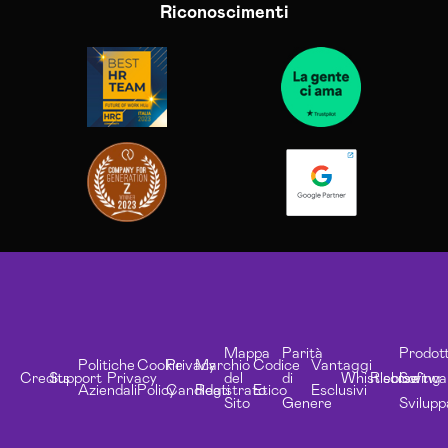
Riconoscimenti
Mappa
Parità
Prodott
Politiche
Cookie
Privacy
Marchio
Codice
Vantaggi
Credits
Support
Privacy
del
di
Whistleblowing
Risorse
Softwa
Aziendali
Policy
Candidati
Registrato
Etico
Esclusivi
Sito
Genere
Svilupp