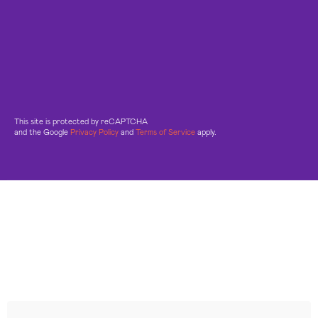
This site is protected by reCAPTCHA
and the Google
Privacy Policy
and
Terms of Service
apply.
Leggi le altre recensioni