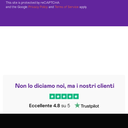
This site is protected by reCAPTCHA
and the Google
Privacy Policy
and
Terms of Service
apply.
Leggi le altre recensioni
Trustpilot