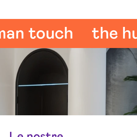
 touch
the huma
Le nostre