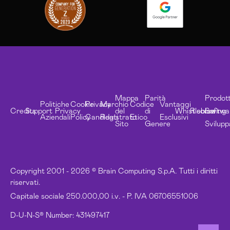
Mappa
Parità
Prodott
Politiche
Cookie
Privacy
Marchio
Codice
Vantaggi
Credits
Support
Privacy
del
di
Whistleblowing
Risorse
Softwa
Aziendali
Policy
Candidati
Registrato
Etico
Esclusivi
Sito
Genere
Svilupp
Copyright 2001 - 2026 © Brain Computing S.p.A. Tutti i diritti
riservati.
Capitale sociale 250.000,00 i.v. - P. IVA 06706551006
D-U-N-S® Number: 431497417