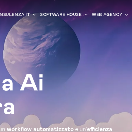
NSULENZA IT
SOFTWARE HOUSE
WEB AGENCY
a Ai
ra
 un
workflow automatizzato
e un'
efficienza