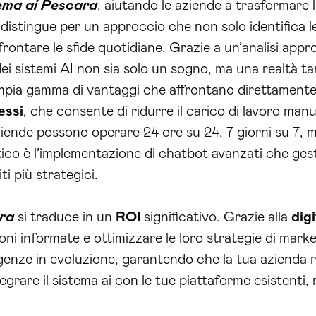
ema ai Pescara
, aiutando le aziende a trasformare 
distingue per un approccio che non solo identifica l
rontare le sfide quotidiane. Grazie a un’analisi app
ei sistemi AI non sia solo un sogno, ma una realtà tan
’ampia gamma di vantaggi che affrontano direttamente l
essi
, che consente di ridurre il carico di lavoro man
ziende possono operare 24 ore su 24, 7 giorni su 7, mig
o è l’implementazione di chatbot avanzati che gestis
i più strategici.
ara
si traduce in un
ROI
significativo. Grazie alla
dig
ni informate e ottimizzare le loro strategie di market
igenze in evoluzione, garantendo che la tua azienda
egrare il sistema ai con le tue piattaforme esistenti,