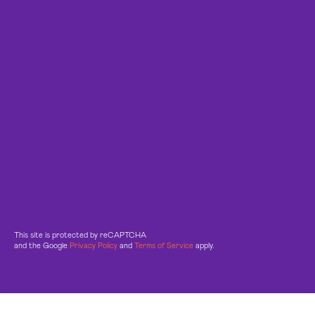
This site is protected by reCAPTCHA
and the Google
Privacy Policy
and
Terms of Service
apply.