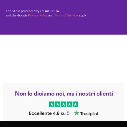
This site is protected by reCAPTCHA
and the Google
Privacy Policy
and
Terms of Service
apply.
Leggi le altre recensioni
Trustpilot