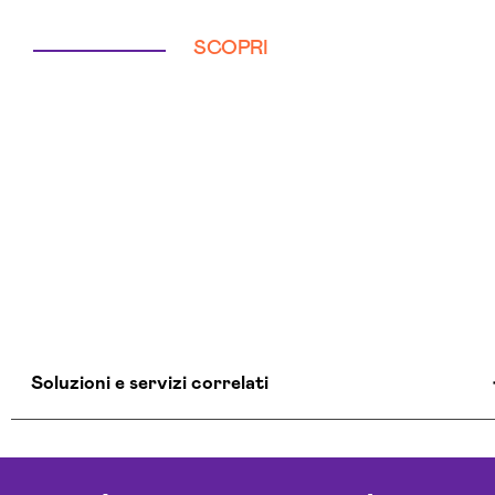
SCOPRI
Soluzioni e servizi correlati
Aziende Intelligenza Artificiale Verona
Chatbot Intelligenza Artificiale Verona