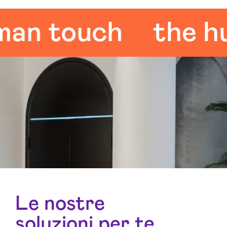
 touch
the huma
Le nostre
soluzioni per te