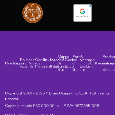
Mappa
Parità
Prodott
Politiche
Cookie
Privacy
Marchio
Codice
Vantaggi
Credits
Support
Privacy
del
di
Whistleblowing
Risorse
Softwa
Aziendali
Policy
Candidati
Registrato
Etico
Esclusivi
Sito
Genere
Svilupp
Copyright 2001 - 2026 © Brain Computing S.p.A. Tutti i diritti
riservati.
Capitale sociale 250.000,00 i.v. - P. IVA 06706551006