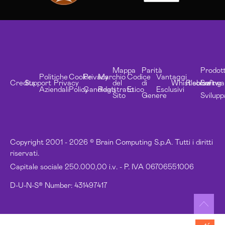
Mappa
Parità
Prodott
Politiche
Cookie
Privacy
Marchio
Codice
Vantaggi
Credits
Support
Privacy
del
di
Whistleblowing
Risorse
Softwa
Aziendali
Policy
Candidati
Registrato
Etico
Esclusivi
Sito
Genere
Svilupp
Copyright 2001 - 2026 © Brain Computing S.p.A. Tutti i diritti
riservati.
Capitale sociale 250.000,00 i.v. - P. IVA 06706551006
D-U-N-S® Number: 431497417