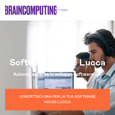
Software House Lucca
Azienda esperta in sviluppo software
per
Aziende
CONTATTACI ORA PER LA TUA SOFTWARE
HOUSE LUCCA